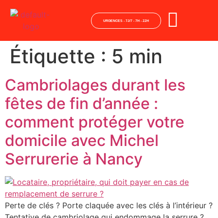
URGENCES - 7J/7 - 7H - 22H
Étiquette :
5 min
Cambriolages durant les
fêtes de fin d’année :
comment protéger votre
domicile avec Michel
Serrurerie à Nancy​
Perte de clés ? Porte claquée avec les clés à l’intérieur ?
Tentative de cambriolage qui endommage la serrure ?